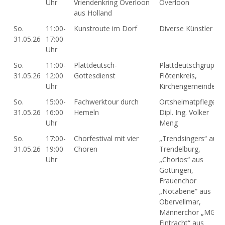
Uhr
Vriendenkring Overloon
Overloon
aus Holland
So.
11:00-
Kunstroute im Dorf
Diverse Künstler
31.05.26
17:00
Uhr
So.
11:00-
Plattdeutsch-
Plattdeutschgruppe,
31.05.26
12:00
Gottesdienst
Flötenkreis,
Uhr
Kirchengemeinde
So.
15:00-
Fachwerktour durch
Ortsheimatpfleger
31.05.26
16:00
Hemeln
Dipl. Ing. Volker
Uhr
Meng
So.
17:00-
Chorfestival mit vier
„Trendsingers“ aus
31.05.26
19:00
Chören
Trendelburg,
Uhr
„Chorios“ aus
Göttingen,
Frauenchor
„Notabene“ aus
Obervellmar,
Männerchor „MGV
Eintracht“ aus