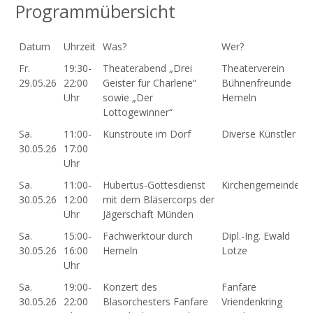
Programmübersicht
Datum
Uhrzeit
Was?
Wer?
Datum
Uhrzeit
Was?
Wer?
Fr.
19:30-
Theaterabend „Drei
Theaterverein
29.05.26
22:00
Geister für Charlene“
Bühnenfreunde
Uhr
sowie „Der
Hemeln
Lottogewinner“
Sa.
11:00-
Kunstroute im Dorf
Diverse Künstler
30.05.26
17:00
Uhr
Sa.
11:00-
Hubertus-Gottesdienst
Kirchengemeinde
30.05.26
12:00
mit dem Bläsercorps der
Uhr
Jägerschaft Münden
Sa.
15:00-
Fachwerktour durch
Dipl.-Ing. Ewald
30.05.26
16:00
Hemeln
Lotze
Uhr
Sa.
19:00-
Konzert des
Fanfare
30.05.26
22:00
Blasorchesters Fanfare
Vriendenkring