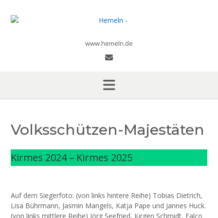
Skip
to
content
www.hemeln.de
Volksschützen-Majestäten
Kirmes 2024 – Kirmes 2025
Auf dem Siegerfoto: (von links hintere Reihe) Tobias Dietrich,
Lisa Bührmann, Jasmin Mangels, Katja Pape und Jannes Huck.
(von links mittlere Reihe) Jörg Seefried, Jürgen Schmidt, Falco