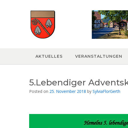
Skip
to
content
AKTUELLES
VERANSTALTUNGEN
5.Lebendiger Advents
Posted on
25. November 2018
by
SylviaFlorGerth