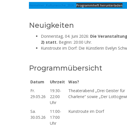
Hemelner_Kulturwoche_2026
Programmheft herunterladen
Neuigkeiten
Donnerstag, 04. Juni 2026:
Die Veranstaltung
2) statt.
Beginn: 20:00 Uhr.
Kunstroute im Dorf: Die Künstlerin Evelyn Schw
Programmübersicht
Datum
Uhrzeit
Was?
Datum
Uhrzeit
Was?
Fr.
19:30-
Theaterabend „Drei Geister für
29.05.26
22:00
Charlene“ sowie „Der Lottogew
Uhr
Sa.
11:00-
Kunstroute im Dorf
30.05.26
17:00
Uhr