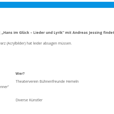
 „Hans im Glück – Lieder und Lyrik“ mit Andreas Jessing fin
arz (Acrylbilder) hat leider absagen müssen.
Wer?
Wer?
Theaterverein Bühnenfreunde Hemeln
inner“
Diverse Künstler