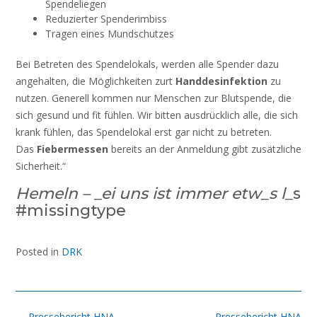
Spendeliegen
Reduzierter Spenderimbiss
Tragen eines Mundschutzes
Bei Betreten des Spendelokals, werden alle Spender dazu
angehalten, die Möglichkeiten zurt
Handdesinfektion
zu
nutzen. Generell kommen nur Menschen zur Blutspende, die
sich gesund und fit fühlen. Wir bitten ausdrücklich alle, die sich
krank fühlen, das Spendelokal erst gar nicht zu betreten.
Das
Fiebermessen
bereits an der Anmeldung gibt zusätzliche
Sicherheit.“
Hemeln – _ei uns ist immer etw_s l_
s
#missingtype
Posted in
DRK
Post
←
Pressebericht HNA
Pressebericht HNA