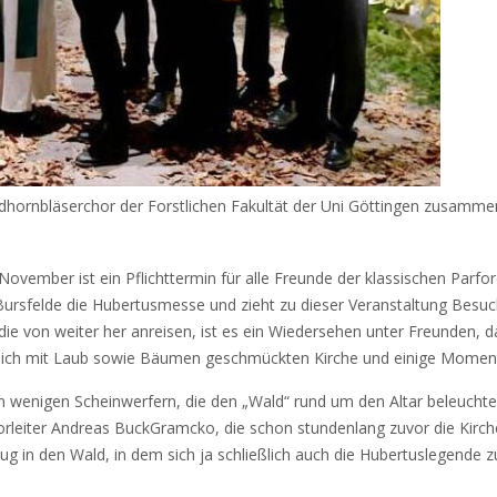
agdhornbläserchor der Forstlichen Fakultät der Uni Göttingen zusamm
vember ist ein Pflichttermin für alle Freunde der klassischen Parfo
he Bursfelde die Hubertusmesse und zieht zu dieser Veranstaltung Besu
die von weiter her anreisen, ist es ein Wiedersehen unter Freunden, da
tlich mit Laub sowie Bäumen geschmückten Kirche und einige Momente 
n wenigen Scheinwerfern, die den „Wald“ rund um den Altar beleuchte
orleiter Andreas BuckGramcko, die schon stundenlang zuvor die Kirch
 in den Wald, in dem sich ja schließlich auch die Hubertuslegende zu