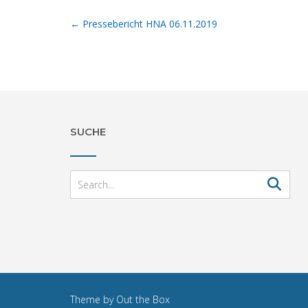
Post
←
Pressebericht HNA 06.11.2019
navigation
SUCHE
Theme by
Out the Box