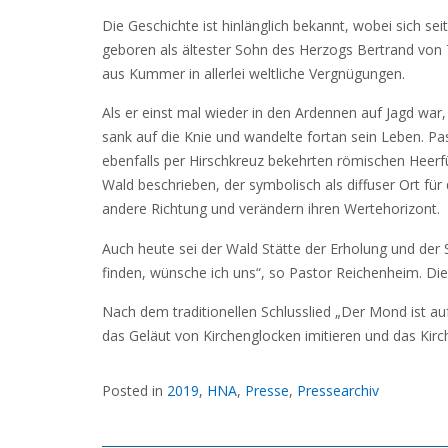
Die Geschichte ist hinlänglich bekannt, wobei sich s
geboren als ältester Sohn des Herzogs Bertrand von T
aus Kummer in allerlei weltliche Vergnügungen.
Als er einst mal wieder in den Ardennen auf Jagd wa
sank auf die Knie und wandelte fortan sein Leben. Pa
ebenfalls per Hirschkreuz bekehrten römischen Heerfü
Wald beschrieben, der symbolisch als diffuser Ort für
andere Richtung und verändern ihren Wertehorizont.
Auch heute sei der Wald Stätte der Erholung und der 
finden, wünsche ich uns“, so Pastor Reichenheim. Die 
Nach dem traditionellen Schlusslied „Der Mond ist a
das Geläut von Kirchenglocken imitieren und das Kirc
Posted in
2019
,
HNA
,
Presse
,
Pressearchiv