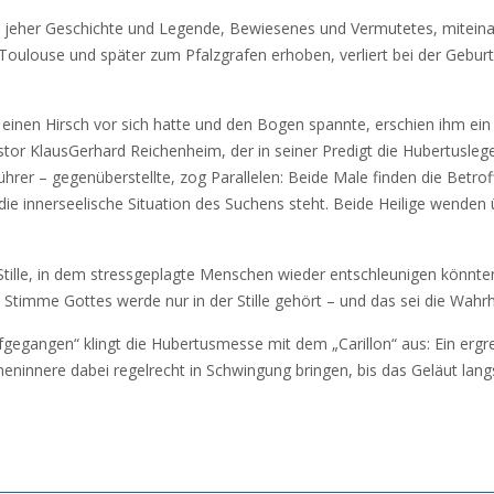
eit jeher Geschichte und Legende, Bewiesenes und Vermutetes, mitein
oulouse und später zum Pfalzgrafen erhoben, verliert bei der Geburt 
r, einen Hirsch vor sich hatte und den Bogen spannte, erschien ihm e
stor KlausGerhard Reichenheim, der in seiner Predigt die Hubertusle
hrer – gegenüberstellte, zog Parallelen: Beide Male finden die Betro
 die innerseelische Situation des Suchens steht. Beide Heilige wenden 
Stille, in dem stressgeplagte Menschen wieder entschleunigen könnte
Stimme Gottes werde nur in der Stille gehört – und das sei die Wahrh
ufgegangen“ klingt die Hubertusmesse mit dem „Carillon“ aus: Ein erg
heninnere dabei regelrecht in Schwingung bringen, bis das Geläut lang