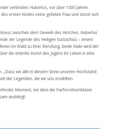
ander verbinden: Hubertus, vor über 1300 Jahren
des ersten Kindes seine geliebte Frau und stürzt sich
in Kreuz zwischen dem Geweih des Hirsches. Hubertus
gende der Legende des Heiligen Eustachius – einem
ffenen im Wald zu ihrer Berufung, beide Male wird der
über die erlernte Kunst des Jagens ihr Leben in eine
n. „Dass wir alle in diesem Sinne unseren Hochstand
eit der Legenden, die wir uns erzählten.
reifender Moment, bei dem die Parforcehornbläser
sam ausklingt.