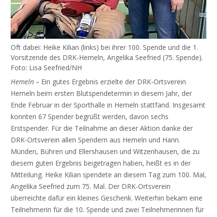
Oft da­bei: Hei­ke Ki­li­an (links) bei ih­rer 100. Spen­de und die 1.
Vor­sit­zen­de des DRK-Hemeln, An­ge­li­ka See­fried (75. Spen­de).
Fo­to: Li­sa See­fried/NH
Hemeln –
Ein gutes Ergebnis erzielte der DRK-Ortsverein
Hemeln beim ersten Blutspendetermin in diesem Jahr, der
Ende Februar in der Sporthalle in Hemeln stattfand. Insgesamt
konnten 67 Spender begrüßt werden, davon sechs
Erstspender. Für die Teilnahme an dieser Aktion danke der
DRK-Ortsverein allen Spendern aus Hemeln und Hann.
Münden, Bühren und Ellershausen und Witzenhausen, die zu
diesem guten Ergebnis beigetragen haben, heißt es in der
Mitteilung. Heike Kilian spendete an diesem Tag zum 100. Mal,
Angelika Seefried zum 75. Mal. Der DRK-Ortsverein
überreichte dafür ein kleines Geschenk. Weiterhin bekam eine
Teilnehmerin für die 10. Spende und zwei Teilnehmerinnen für