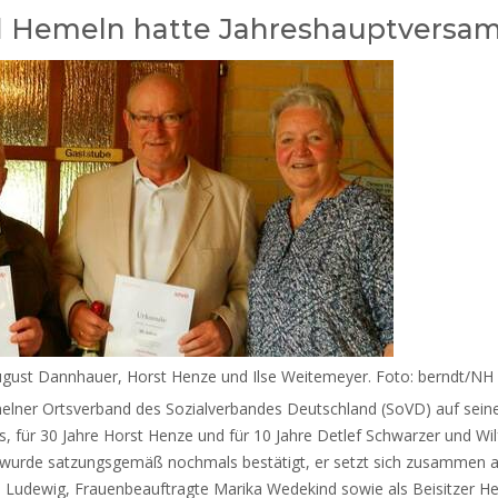
nd Hemeln hatte Jahreshauptvers
 August Dannhauer, Horst Henze und Ilse Weitemeyer. Foto: berndt/NH
elner Ortsverband des Sozialverbandes Deutschland (SoVD) auf sein
für 30 Jahre Horst Henze und für 10 Jahre Detlef Schwarzer und Wilfr
rde satzungsgemäß nochmals bestätigt, er setzt sich zusammen aus 1
e Ludewig, Frauenbeauftragte Marika Wedekind sowie als Beisitzer He