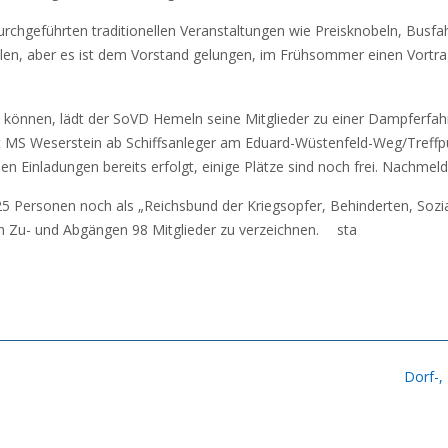
rchgeführten traditionellen Veranstaltungen wie Preisknobeln, Busfa
llen, aber es ist dem Vorstand gelungen, im Frühsommer einen Vort
können, lädt der SoVD Hemeln seine Mitglieder zu einer Dampferfahrt
it MS Weserstein ab Schiffsanleger am Eduard-Wüstenfeld-Weg/Treffpu
n Einladungen bereits erfolgt, einige Plätze sind noch frei. Nachmeld
Personen noch als „Reichsbund der Kriegsopfer, Behinderten, Sozial
en Zu- und Abgängen 98 Mitglieder zu verzeichnen. sta
Dorf-,