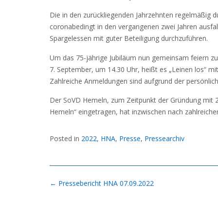
Die in den zurückliegenden Jahrzehnten regelmäßig du
coronabedingt in den vergangenen zwei Jahren ausfa
Spargelessen mit guter Beteiligung durchzuführen.
Um das 75-jährige Jubiläum nun gemeinsam feiern zu 
7. September, um 14.30 Uhr, heißt es „Leinen los“ m
Zahlreiche Anmeldungen sind aufgrund der persönliche
Der SoVD Hemeln, zum Zeitpunkt der Gründung mit 25 
Hemeln“ eingetragen, hat inzwischen nach zahlreich
Posted in
2022
,
HNA
,
Presse
,
Pressearchiv
Post
←
Pressebericht HNA 07.09.2022
navigation