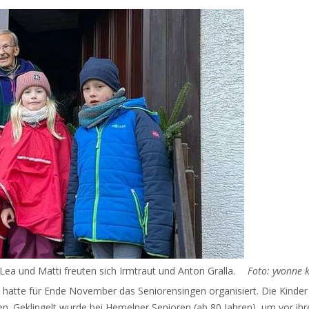
, Lea und Matti freuten sich Irmtraut und Anton Gralla.
Foto: yvonne 
hatte für Ende November das Seniorensingen organisiert. Die Kinder 
. Geklingelt wurde bei Hemelner Senioren (ab 80 Jahren), um vor ihre