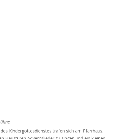
kühne
des Kindergottesdienstes trafen sich am Pfarrhaus,
n Haustüren Adventslieder zu singen und ein kleines