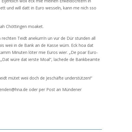
Eijentlich woll eck mie meinen Enkeldöchtern in
 und will datt in Euro wesseln, kann me nich sso
noah Chöttingen moaket.
a rechten Teidt anekum’n un vur de Dür stunden all
bis weii in de Bank an de Kasse würn. Eck hoa dat
 kamm Minuten löter mie Euros wier. „De poar Euro-
. „Dat würe dat ierste Moal“, lachede de Bankbeamte
idt mütet weii doch de Jeschäfte understützen!“
.muenden@hna.de oder per Post an Mündener