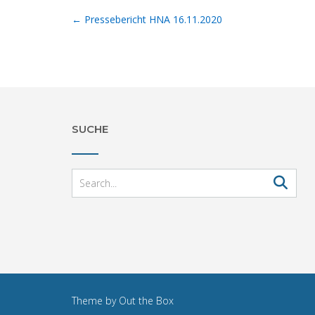
Post
←
Pressebericht HNA 16.11.2020
navigation
SUCHE
Theme by
Out the Box