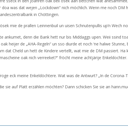
re sseck in den Joahren oak beii ösek aan bettchen wat anesammelt. 
r doa was dat wejen „Lockdown“ nich möchlich. Wenn me noch DM hett
andeszentralbank in Chöttingen.
 ösek mie de prallen Leinnenbuil un uisen Schnutenpullis up’n Wech 
ate ankumet, denn die Bank hett nur bis Middaggs upen. Weii ssind to
f oak heijer de „AHA-Regeln“ un sso diurde et noch ‘ne halwe Stunne, 
 dat Cheld un hett de Kindere vertellt, wat mie de DM passiert. Ha
mascheine oak nich verreeket?“ fröcht meine achtjärije Enkeldochter
roge eck meine Enkeldöchtere. Wat was de Antwurt? „In de Corona-Te
 die sie auf Platt erzählen möchten? Dann schicken Sie sie an hann