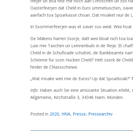
Heijer un doa find’ me noch aan Chroschen un sso har
Oasterfeerjen dat Cheld in Euro ümmetiuschen, oave
aanfach toa Spoarkasse choan. Dat moaket niur de L
In Ssommerfeerjen was et oaver sso weiit. Weii hoat
De Mäkens harren Ssorje, datt weii bloat nich toa lo
Luie mie Taschen un Leinnenbuils in de Reije. Et chaf
Cheld in de Schufloade schüttet, de Bankbeamte namm
Scheinne fur sson Hucken Cheld? Hett sseck de Cheld
hinder de Chlassscheiwe.
„Wat moake weii mie de Euros? Up dat Spoarboak?“ f
Info:
Haben auch Sie eine amüsante Situation erlebt,
Allgemeine, Kirchstraße 3, 34346 Hann. Münden.
Posted in
2020
,
HNA
,
Presse
,
Pressearchiv