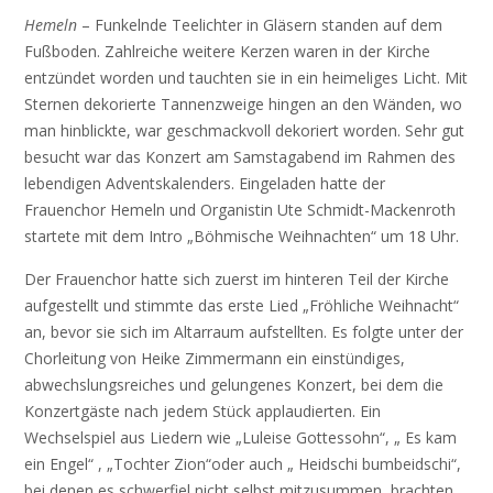
Hemeln
– Funkelnde Teelichter in Gläsern standen auf dem
Fußboden. Zahlreiche weitere Kerzen waren in der Kirche
entzündet worden und tauchten sie in ein heimeliges Licht. Mit
Sternen dekorierte Tannenzweige hingen an den Wänden, wo
man hinblickte, war geschmackvoll dekoriert worden. Sehr gut
besucht war das Konzert am Samstagabend im Rahmen des
lebendigen Adventskalenders. Eingeladen hatte der
Frauenchor Hemeln und Organistin Ute Schmidt-Mackenroth
startete mit dem Intro „Böhmische Weihnachten“ um 18 Uhr.
Der Frauenchor hatte sich zuerst im hinteren Teil der Kirche
aufgestellt und stimmte das erste Lied „Fröhliche Weihnacht“
an, bevor sie sich im Altarraum aufstellten. Es folgte unter der
Chorleitung von Heike Zimmermann ein einstündiges,
abwechslungsreiches und gelungenes Konzert, bei dem die
Konzertgäste nach jedem Stück applaudierten. Ein
Wechselspiel aus Liedern wie „Luleise Gottessohn“, „ Es kam
ein Engel“ , „Tochter Zion“oder auch „ Heidschi bumbeidschi“,
bei denen es schwerfiel nicht selbst mitzusummen, brachten