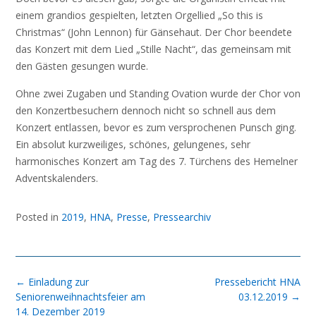
einem grandios gespielten, letzten Orgellied „So this is
Christmas“ (John Lennon) für Gänsehaut. Der Chor beendete
das Konzert mit dem Lied „Stille Nacht“, das gemeinsam mit
den Gästen gesungen wurde.
Ohne zwei Zugaben und Standing Ovation wurde der Chor von
den Konzertbesuchern dennoch nicht so schnell aus dem
Konzert entlassen, bevor es zum versprochenen Punsch ging.
Ein absolut kurzweiliges, schönes, gelungenes, sehr
harmonisches Konzert am Tag des 7. Türchens des Hemelner
Adventskalenders.
Posted in
2019
,
HNA
,
Presse
,
Pressearchiv
Post
←
Einladung zur
Pressebericht HNA
navigation
Seniorenweihnachtsfeier am
03.12.2019
→
14. Dezember 2019