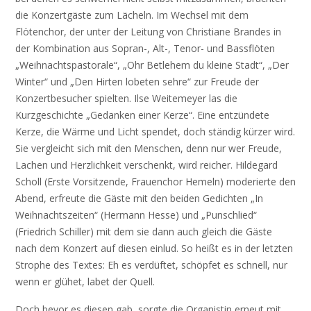
die Konzertgäste zum Lächeln. Im Wechsel mit dem
Flötenchor, der unter der Leitung von Christiane Brandes in
der Kombination aus Sopran-, Alt-, Tenor- und Bassflöten
„Weihnachtspastorale“, „Ohr Betlehem du kleine Stadt“, „Der
Winter“ und „Den Hirten lobeten sehre“ zur Freude der
Konzertbesucher spielten. Ilse Weitemeyer las die
Kurzgeschichte „Gedanken einer Kerze“. Eine entzündete
Kerze, die Wärme und Licht spendet, doch ständig kürzer wird.
Sie vergleicht sich mit den Menschen, denn nur wer Freude,
Lachen und Herzlichkeit verschenkt, wird reicher. Hildegard
Scholl (Erste Vorsitzende, Frauenchor Hemeln) moderierte den
Abend, erfreute die Gäste mit den beiden Gedichten „In
Weihnachtszeiten“ (Hermann Hesse) und „Punschlied“
(Friedrich Schiller) mit dem sie dann auch gleich die Gäste
nach dem Konzert auf diesen einlud. So heißt es in der letzten
Strophe des Textes: Eh es verdüftet, schöpfet es schnell, nur
wenn er glühet, labet der Quell.
Doch bevor es diesen gab, sorgte die Organistin erneut mit