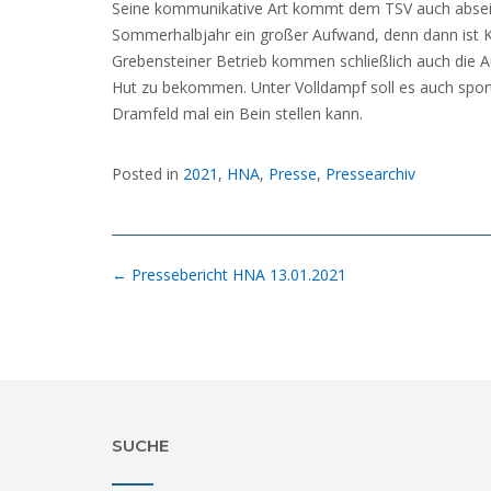
Seine kommunikative Art kommt dem TSV auch abseits
Sommerhalbjahr ein großer Aufwand, denn dann ist 
Grebensteiner Betrieb kommen schließlich auch die Auf
Hut zu bekommen. Unter Volldampf soll es auch sportl
Dramfeld mal ein Bein stellen kann.
Posted in
2021
,
HNA
,
Presse
,
Pressearchiv
Post
←
Pressebericht HNA 13.01.2021
navigation
SUCHE