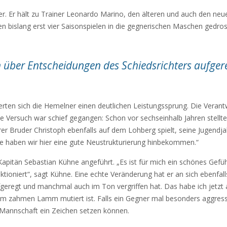
. Er hält zu Trainer Leonardo Marino, den älteren und auch den neue
en bislang erst vier Saisonspielen in die gegnerischen Maschen gedro
ch über Entscheidungen des Schiedsrichters aufger
erten sich die Hemelner einen deutlichen Leistungssprung. Die Verantw
e Versuch war schief gegangen: Schon vor sechseinhalb Jahren stellt
r Bruder Christoph ebenfalls auf dem Lohberg spielt, seine Jugendja
le haben wir hier eine gute Neustrukturierung hinbekommen.“
tän Sebastian Kühne angeführt. „Es ist für mich ein schönes Gefühl,
oniert“, sagt Kühne. Eine echte Veränderung hat er an sich ebenfalls f
geregt und manchmal auch im Ton vergriffen hat. Das habe ich jetzt ab
zum zahmen Lamm mutiert ist. Falls ein Gegner mal besonders aggress
 Mannschaft ein Zeichen setzen können.