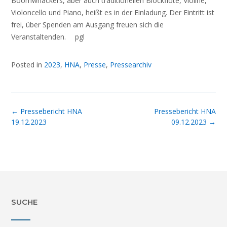
Boomwhackers, aber auch traditionellen Blockflöte, Violine,
Violoncello und Piano, heißt es in der Einladung. Der Eintritt ist
frei, über Spenden am Ausgang freuen sich die
Veranstaltenden. pgl
Posted in
2023
,
HNA
,
Presse
,
Pressearchiv
Post
←
Pressebericht HNA
Pressebericht HNA
navigation
19.12.2023
09.12.2023
→
SUCHE