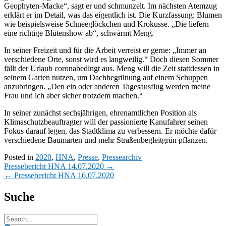
Geophyten-Macke“, sagt er und schmunzelt. Im nächsten Atemzug
erklärt er im Detail, was das eigentlich ist. Die Kurzfassung: Blumen
wie beispielsweise Schneeglöckchen und Krokusse. „Die liefern
eine richtige Blütenshow ab“, schwärmt Meng.
In seiner Freizeit und für die Arbeit verreist er gerne: „Immer an
verschiedene Orte, sonst wird es langweilig.“ Doch diesen Sommer
fällt der Urlaub coronabedingt aus. Meng will die Zeit stattdessen in
seinem Garten nutzen, um Dachbegrünung auf einem Schuppen
anzubringen. „Den ein oder anderen Tagesausflug werden meine
Frau und ich aber sicher trotzdem machen.“
In seiner zunächst sechsjährigen, ehrenamtlichen Position als
Klimaschutzbeauftragter will der passionierte Kanufahrer seinen
Fokus darauf legen, das Stadtklima zu verbessern. Er möchte dafür
verschiedene Baumarten und mehr Straßenbegleitgrün pflanzen.
Posted in
2020
,
HNA
,
Presse
,
Pressearchiv
Post
Pressebericht HNA 14.07.2020
→
navigation
←
Pressebericht HNA 16.07.2020
Suche