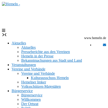
Skip
to
content
www.hemeln.de
Aktuelles
Aktuelles
Presseberichte aus den Vereinen
Hemeln in der Presse
Bekanntmachungen aus Stadt und Land
Veranstaltungen
Vereine und Verbände
Vereine und Verbände
Kulturausschuss Hemeln
Hemelner Imker
Volksschützen-Majestäten
Bürgerservice
Bürgerservice
Willkommen
Der Ortsrat