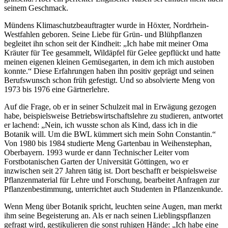
seinem Geschmack.
Mündens Klimaschutzbeauftragter wurde in Höxter, Nordrhein-
Westfahlen geboren. Seine Liebe für Grün- und Blühpflanzen
begleitet ihn schon seit der Kindheit: „Ich habe mit meiner Oma
Kräuter für Tee gesammelt, Wildäpfel für Gelee gepflückt und hatte
meinen eigenen kleinen Gemüsegarten, in dem ich mich austoben
konnte.“ Diese Erfahrungen haben ihn positiv geprägt und seinen
Berufswunsch schon früh gefestigt. Und so absolvierte Meng von
1973 bis 1976 eine Gärtnerlehre.
Auf die Frage, ob er in seiner Schulzeit mal in Erwägung gezogen
habe, beispielsweise Betriebswirtschaftslehre zu studieren, antwortet
er lachend: „Nein, ich wusste schon als Kind, dass ich in die
Botanik will. Um die BWL kümmert sich mein Sohn Constantin.“
Von 1980 bis 1984 studierte Meng Gartenbau in Weihenstephan,
Oberbayern. 1993 wurde er dann Technischer Leiter vom
Forstbotanischen Garten der Universität Göttingen, wo er
inzwischen seit 27 Jahren tätig ist. Dort beschafft er beispielsweise
Pflanzenmaterial für Lehre und Forschung, bearbeitet Anfragen zur
Pflanzenbestimmung, unterrichtet auch Studenten in Pflanzenkunde.
Wenn Meng über Botanik spricht, leuchten seine Augen, man merkt
ihm seine Begeisterung an. Als er nach seinen Lieblingspflanzen
gefragt wird, gestikulieren die sonst ruhigen Hände: „Ich habe eine