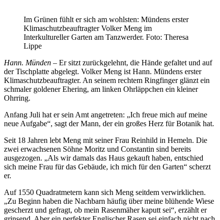
Im Grünen fühlt er sich am wohlsten: Mündens erster
Klimaschutzbeauftragter Volker Meng im
Interkultureller Garten am Tanzwerder. Foto: Theresa
Lippe
Hann.
Münden
– Er sitzt zurückgelehnt, die Hände gefaltet und auf
der Tischplatte abgelegt. Volker Meng ist Hann. Mündens erster
Klimaschutzbeauftragter. An seinem rechtem Ringfinger glänzt ein
schmaler goldener Ehering, am linken Ohrläppchen ein kleiner
Ohrring.
Anfang Juli hat er sein Amt angetreten: „Ich freue mich auf meine
neue Aufgabe“, sagt der Mann, der ein großes Herz für Botanik hat.
Seit 18 Jahren lebt Meng mit seiner Frau Reinhild in Hemeln. Die
zwei erwachsenen Söhne Moritz und Constantin sind bereits
ausgezogen. „Als wir damals das Haus gekauft haben, entschied
sich meine Frau für das Gebäude, ich mich für den Garten“ scherzt
er.
Auf 1550 Quadratmetern kann sich Meng seitdem verwirklichen.
„Zu Beginn haben die Nachbarn häufig über meine blühende Wiese
gescherzt und gefragt, ob mein Rasenmäher kaputt sei“, erzählt er
grinsend. Aber ein perfekter Englischer Rasen sei einfach nicht nach