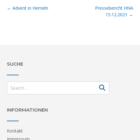
Post
←
Advent in Hemeln
Pressebericht HNA
navigation
15.12.2021
→
SUCHE
INFORMATIONEN
Kontakt
Impressum