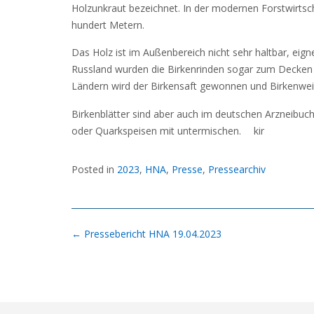
Holzunkraut bezeichnet. In der modernen Forstwirtsc
hundert Metern.
Das Holz ist im Außenbereich nicht sehr haltbar, eign
Russland wurden die Birkenrinden sogar zum Decken v
Ländern wird der Birkensaft gewonnen und Birkenwei
Birkenblätter sind aber auch im deutschen Arzneibuch
oder Quarkspeisen mit untermischen. kir
Posted in
2023
,
HNA
,
Presse
,
Pressearchiv
Post
←
Pressebericht HNA 19.04.2023
navigation