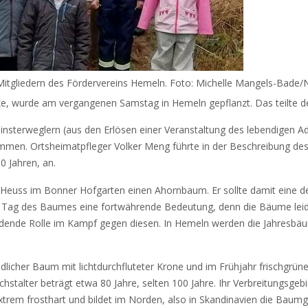
Mitgliedern des Fördervereins Hemeln. Foto: Michelle Mangels-Bade
e, wurde am vergangenen Samstag in Hemeln gepflanzt. Das teilte de
nsterweglern (aus den Erlösen einer Veranstaltung des lebendigen A
en. Ortsheimatpfleger Volker Meng führte in der Beschreibung des B
0 Jahren, an.
 Heuss im Bonner Hofgarten einen Ahornbaum. Er sollte damit eine d
 Tag des Baumes eine fortwährende Bedeutung, denn die Bäume leid
idende Rolle im Kampf gegen diesen. In Hemeln werden die Jahresb
reundlicher Baum mit lichtdurchfluteter Krone und im Frühjahr frischgr
hstalter beträgt etwa 80 Jahre, selten 100 Jahre. Ihr Verbreitungsge
 extrem frosthart und bildet im Norden, also in Skandinavien die Bau