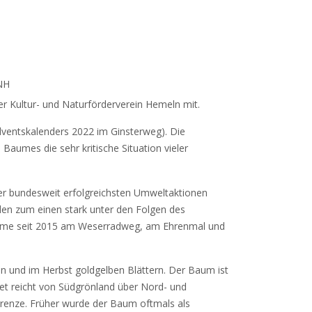
/NH
r Kultur- und Naturförderverein Hemeln mit.
dventskalenders 2022 im Ginsterweg). Die
aumes die sehr kritische Situation vieler
er bundesweit erfolgreichsten Umweltaktionen
en zum einen stark unter den Folgen des
äume seit 2015 am Weserradweg, am Ehrenmal und
ünen und im Herbst goldgelben Blättern. Der Baum ist
biet reicht von Südgrönland über Nord- und
mgrenze. Früher wurde der Baum oftmals als