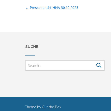
Post
←
Pressebericht HNA 30.10.2023
navigation
SUCHE
Theme by
Out the Box