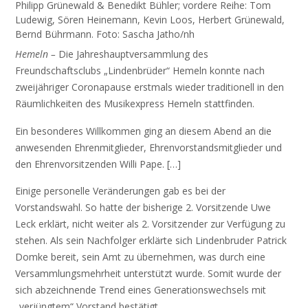
Philipp Grünewald & Benedikt Bühler; vordere Reihe: Tom
Ludewig, Sören Heinemann, Kevin Loos, Herbert Grünewald,
Bernd Bührmann. Foto: Sascha Jatho/nh
Hemeln –
Die Jahreshauptversammlung des
Freundschaftsclubs „Lindenbrüder“ Hemeln konnte nach
zweijähriger Coronapause erstmals wieder traditionell in den
Räumlichkeiten des Musikexpress Hemeln stattfinden.
Ein besonderes Willkommen ging an diesem Abend an die
anwesenden Ehrenmitglieder, Ehrenvorstandsmitglieder und
den Ehrenvorsitzenden Willi Pape. […]
Einige personelle Veränderungen gab es bei der
Vorstandswahl. So hatte der bisherige 2. Vorsitzende Uwe
Leck erklärt, nicht weiter als 2. Vorsitzender zur Verfügung zu
stehen. Als sein Nachfolger erklärte sich Lindenbruder Patrick
Domke bereit, sein Amt zu übernehmen, was durch eine
Versammlungsmehrheit unterstützt wurde. Somit wurde der
sich abzeichnende Trend eines Generationswechsels mit
„verjüngtem“ Vorstand bestätigt.