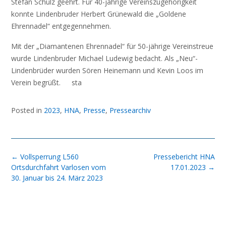
Stefan Schulz geehrt. Für 40-jährige Vereinszugehörigkeit
konnte Lindenbruder Herbert Grünewald die „Goldene
Ehrennadel“ entgegennehmen.
Mit der „Diamantenen Ehrennadel“ für 50-jährige Vereinstreue
wurde Lindenbruder Michael Ludewig bedacht. Als „Neu“-
Lindenbrüder wurden Sören Heinemann und Kevin Loos im
Verein begrüßt. sta
Posted in
2023
,
HNA
,
Presse
,
Pressearchiv
Post
←
Vollsperrung L560
Pressebericht HNA
navigation
Ortsdurchfahrt Varlosen vom
17.01.2023
→
30. Januar bis 24. März 2023