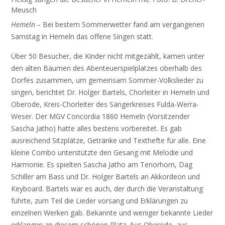
Meusch
Hemeln –
Bei bestem Sommerwetter fand am vergangenen
Samstag in Hemeln das offene Singen statt.
Über 50 Besucher, die Kinder nicht mitgezählt, kamen unter
den alten Bäumen des Abenteuerspielplatzes oberhalb des
Dorfes zusammen, um gemeinsam Sommer-Volkslieder zu
singen, berichtet Dr. Holger Bartels, Chorleiter in Hemeln und
Oberode, Kreis-Chorleiter des Sängerkreises Fulda-Werra-
Weser. Der MGV Concordia 1860 Hemeln (Vorsitzender
Sascha Jatho) hatte alles bestens vorbereitet. Es gab
ausreichend Sitzplätze, Getränke und Texthefte für alle. Eine
kleine Combo unterstützte den Gesang mit Melodie und
Harmonie. Es spielten Sascha Jatho am Tenorhorn, Dag
Schiller am Bass und Dr. Holger Bartels an Akkordeon und
Keyboard. Bartels war es auch, der durch die Veranstaltung
führte, zum Teil die Lieder vorsang und Erklärungen zu
einzelnen Werken gab. Bekannte und weniger bekannte Lieder
erklangen an diesem schönen Platz. Aus Oberode, aus