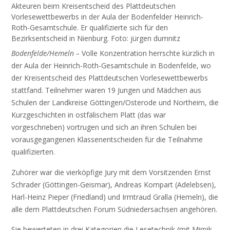
Akteuren beim Kreisentscheid des Plattdeutschen
Vorlesewettbewerbs in der Aula der Bodenfelder Heinrich-
Roth-Gesamtschule. Er qualifizierte sich für den
Bezirksentscheid in Nienburg. Foto: jürgen dumnitz
Bodenfelde/Hemeln –
Volle Konzentration herrschte kürzlich in
der Aula der Heinrich-Roth-Gesamtschule in Bodenfelde, wo
der Kreisentscheid des Plattdeutschen Vorlesewettbewerbs
stattfand. Teilnehmer waren 19 Jungen und Mädchen aus
Schulen der Landkreise Göttingen/Osterode und Northeim, die
Kurzgeschichten in ostfälischem Platt (das war
vorgeschrieben) vortrugen und sich an ihren Schulen bei
vorausgegangenen Klassenentscheiden für die Teilnahme
qualifizierten.
Zuhörer war die vierköpfige Jury mit dem Vorsitzenden Ernst
Schrader (Göttingen-Geismar), Andreas Kompart (Adelebsen),
Harl-Heinz Pieper (Friedland) und Irmtraud Gralla (Hemeln), die
alle dem Plattdeutschen Forum Südniedersachsen angehören.
Sie bewerteten in drei Kategorien die Lesetechnik (mit Mimik,