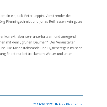
Hemeln ein, teilt Peter Leppin, Vorsitzender des
 Jörg Pfenningschmidt und Jonas Reif lassen kein gutes
mer korrekt, aber sehr unterhaltsam und anregend.
chen mit dem „grünen Daumen“. Der Veranstalter
ch ist. Die Mindestabstände und Hygieneregeln müssen
ung findet nur bei trockenem Wetter und unter
Pressebericht HNA 22.06.2020
→