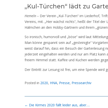
„Kul-Türchen“ lädt zu Gar
Hemeln –
Der Verein „Kul-Türchen“ im Liederhof, Trift
Vereins, mit. „Hier wächst nichts“, heißt der Titel d
Hälmchen an den Hobby-Gärtnern und ihrem „grünen 
So ironisch, humorvoll und „böse“ wird laut Mitteilu
Man könne gespannt sein auf „gesteinigte“ Vorgärte
weist darauf hin, dass ein Besuch der Gartenlesung 
jederzeit eingehalten werden und nur am Platz kann 
freiem Himmel statt. Kaffee und Kuchen werden geg
Der Eintritt zur Lesung ist frei, um eine Spende wird
Posted in
2020
,
HNA
,
Presse
,
Pressearchiv
Post
←
Die Kirmes 2020 fällt leider aus, aber….