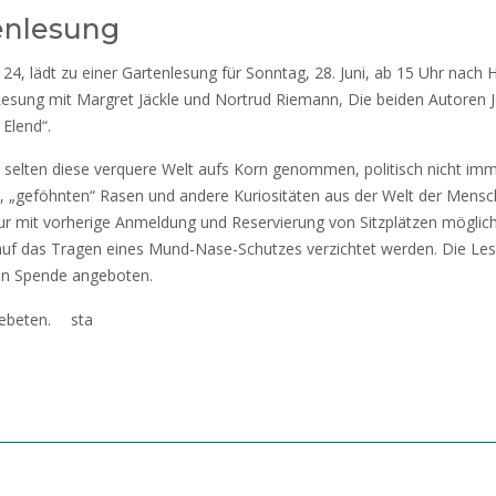
tenlesung
 24, lädt zu einer Gartenlesung für Sonntag, 28. Juni, ab 15 Uhr nach 
er Lesung mit Margret Jäckle und Nortrud Riemann, Die beiden Autoren
Elend“.
ng selten diese verquere Welt aufs Korn genommen, politisch nicht im
n, „geföhnten“ Rasen und andere Kuriositäten aus der Welt der Mens
nur mit vorherige Anmeldung und Reservierung von Sitzplätzen mögli
auf das Tragen eines Mund-Nase-Schutzes verzichtet werden. Die Les
en Spende angeboten.
 gebeten. sta