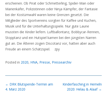
erschienen. Ob Pirat oder Schmetterling, Spider-Man oder
Marienkäfer, Polizistinnen oder Ninja Kämpfer, der Fantasie
bei der Kostümwahl waren keine Grenzen gesetzt. Die
Mitglieder des Sportvereins sorgten für Kaffee und Kuchen,
Musik und für die Unterhaltungsspiele. Nur gute Laune
mussten die Kinder liefern. Luftballontanz, Bobbycar-Rennen,
Stopptanz und ein Hutspiel kamen bei den jüngsten Narren
gut an. Die Älteren zogen Discotanz vor, hatten aber auch
Freude an einem Schätzspiel. zpy
Posted in
2020
,
HNA
,
Presse
,
Pressearchiv
Post
←
DRK Blutspende-Termin am
Kinderfasching in Hemeln
navigation
4. März 2020
2020: Helau & Alaaf
→