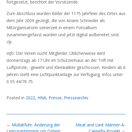
fortgesetzt, berichtet der Vorsitzende.
Zum Abschluss wurden Bilder der 1175 Jahrfeier des Ortes aus
dem Jahr 2009 gezeigt, die von Ariane Schneider als
Mitorganisatorin seinerzeit in einem Fotoalbum
zusammengefasst wurden und jetzt digital aufbereitet sind.
clp
Info:
Der Verein sucht Mitglieder. Üblicherweise wird
donnerstags ab 17 Uhr im Schützenhaus an der Trift mit
Luftpistole, -gewehr und Kleinkaliber geschossen. Kindern ab 6
Jahren steht eine Lichtpunktanlage zur Verfügung. Infos unter
0 55 44/76 75.
Posted in
2022
,
HNA
,
Presse
,
Pressearchiv
Post
←
Müllabfuhr: Änderung der
Meat and Lied: Männer-A-
navigation
Leerungstermine um Ostern
Cappella-Projekt
→