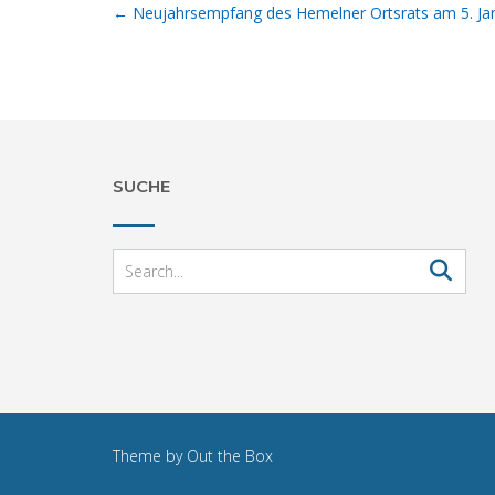
Post
←
Neujahrsempfang des Hemelner Ortsrats am 5. Ja
navigation
SUCHE
Theme by
Out the Box