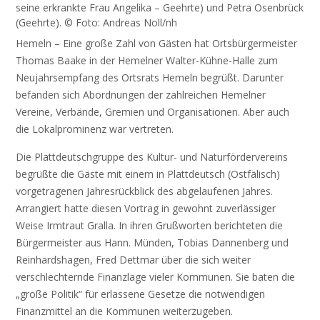
seine erkrankte Frau Angelika – Geehrte) und Petra Osenbrück
(Geehrte). © Foto: Andreas Noll/nh
Hemeln – Eine große Zahl von Gästen hat Ortsbürgermeister
Thomas Baake in der Hemelner Walter-Kühne-Halle zum
Neujahrsempfang des Ortsrats Hemeln begrüßt. Darunter
befanden sich Abordnungen der zahlreichen Hemelner
Vereine, Verbände, Gremien und Organisationen. Aber auch
die Lokalprominenz war vertreten.
Die Plattdeutschgruppe des Kultur- und Naturfördervereins
begrüßte die Gäste mit einem in Plattdeutsch (Ostfälisch)
vorgetragenen Jahresrückblick des abgelaufenen Jahres.
Arrangiert hatte diesen Vortrag in gewohnt zuverlässiger
Weise Irmtraut Gralla. In ihren Grußworten berichteten die
Bürgermeister aus Hann. Münden, Tobias Dannenberg und
Reinhardshagen, Fred Dettmar über die sich weiter
verschlechternde Finanzlage vieler Kommunen. Sie baten die
„große Politik“ für erlassene Gesetze die notwendigen
Finanzmittel an die Kommunen weiterzugeben.