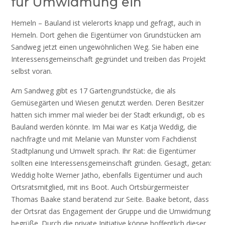
für Umwidmung ein
Hemeln – Bauland ist vielerorts knapp und gefragt, auch in
Hemeln. Dort gehen die Eigentümer von Grundstücken am
Sandweg jetzt einen ungewöhnlichen Weg. Sie haben eine
Interessensgemeinschaft gegründet und treiben das Projekt
selbst voran.
Am Sandweg gibt es 17 Gartengrundstücke, die als
Gemüsegärten und Wiesen genutzt werden. Deren Besitzer
hatten sich immer mal wieder bei der Stadt erkundigt, ob es
Bauland werden könnte. Im Mai war es Katja Weddig, die
nachfragte und mit Melanie van Munster vom Fachdienst
Stadtplanung und Umwelt sprach. Ihr Rat: die Eigentümer
sollten eine Interessensgemeinschaft gründen. Gesagt, getan:
Weddig holte Werner Jatho, ebenfalls Eigentümer und auch
Ortsratsmitglied, mit ins Boot. Auch Ortsbürgermeister
Thomas Baake stand beratend zur Seite. Baake betont, dass
der Ortsrat das Engagement der Gruppe und die Umwidmung
begrüße. Durch die private Initiative könne hoffentlich dieser