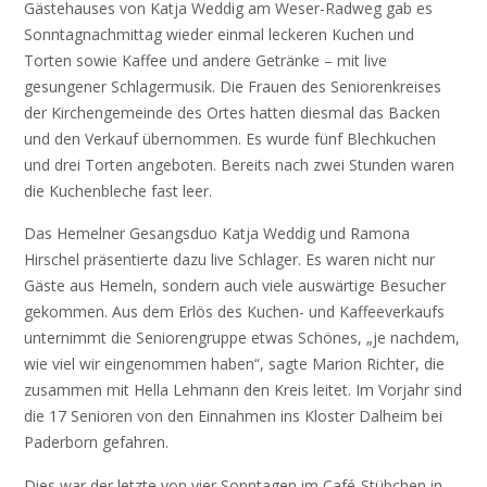
Gästehauses von Katja Weddig am Weser-Radweg gab es
Sonntagnachmittag wieder einmal leckeren Kuchen und
Torten sowie Kaffee und andere Getränke – mit live
gesungener Schlagermusik. Die Frauen des Seniorenkreises
der Kirchengemeinde des Ortes hatten diesmal das Backen
und den Verkauf übernommen. Es wurde fünf Blechkuchen
und drei Torten angeboten. Bereits nach zwei Stunden waren
die Kuchenbleche fast leer.
Das Hemelner Gesangsduo Katja Weddig und Ramona
Hirschel präsentierte dazu live Schlager. Es waren nicht nur
Gäste aus Hemeln, sondern auch viele auswärtige Besucher
gekommen. Aus dem Erlös des Kuchen- und Kaffeeverkaufs
unternimmt die Seniorengruppe etwas Schönes, „je nachdem,
wie viel wir eingenommen haben“, sagte Marion Richter, die
zusammen mit Hella Lehmann den Kreis leitet. Im Vorjahr sind
die 17 Senioren von den Einnahmen ins Kloster Dalheim bei
Paderborn gefahren.
Dies war der letzte von vier Sonntagen im Café-Stübchen in