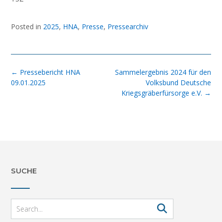
Posted in
2025
,
HNA
,
Presse
,
Pressearchiv
Post
←
Pressebericht HNA
Sammelergebnis 2024 für den
navigation
09.01.2025
Volksbund Deutsche
Kriegsgräberfürsorge e.V.
→
SUCHE