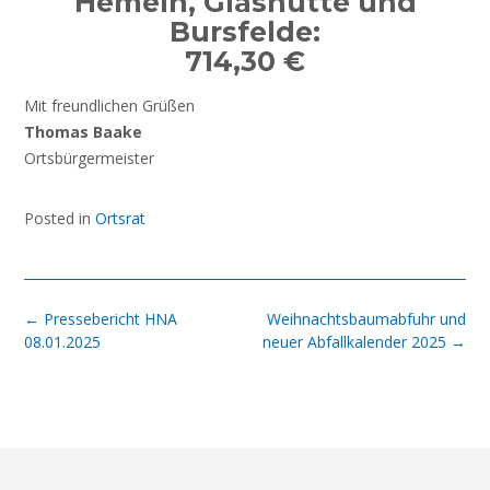
Hemeln, Glashütte und
Bursfelde:
714,30 €
Mit freundlichen Grüßen
Thomas Baake
Ortsbürgermeister
Posted in
Ortsrat
Post
←
Pressebericht HNA
Weihnachtsbaumabfuhr und
navigation
08.01.2025
neuer Abfallkalender 2025
→