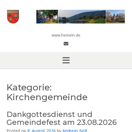
Skip
to
content
www.hemeln.de
Kategorie:
Kirchengemeinde
Dankgottesdienst und
Gemeindefest am 23.08.2026
Posted on
8. August 2026
by
Andreas Noll