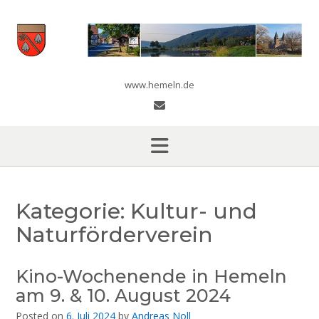
Skip
to
content
www.hemeln.de
Kategorie:
Kultur- und
Naturförderverein
Kino-Wochenende in Hemeln
am 9. & 10. August 2024
Posted on
6. Juli 2024
by
Andreas Noll