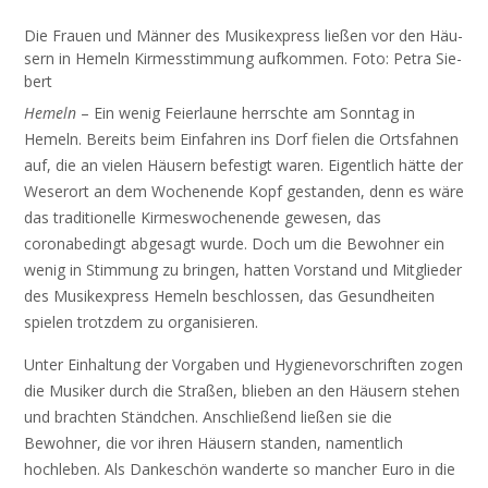
Die Frau­en und Män­ner des Mu­sik­ex­press lie­ßen vor den Häu­
sern in Hemeln Kir­mes­stim­mung auf­kom­men. Fo­to: Pe­tra Sie­
bert
Hemeln
– Ein wenig Feierlaune herrschte am Sonntag in
Hemeln. Bereits beim Einfahren ins Dorf fielen die Ortsfahnen
auf, die an vielen Häusern befestigt waren. Eigentlich hätte der
Weserort an dem Wochenende Kopf gestanden, denn es wäre
das traditionelle Kirmeswochenende gewesen, das
coronabedingt abgesagt wurde. Doch um die Bewohner ein
wenig in Stimmung zu bringen, hatten Vorstand und Mitglieder
des Musikexpress Hemeln beschlossen, das Gesundheiten
spielen trotzdem zu organisieren.
Unter Einhaltung der Vorgaben und Hygienevorschriften zogen
die Musiker durch die Straßen, blieben an den Häusern stehen
und brachten Ständchen. Anschließend ließen sie die
Bewohner, die vor ihren Häusern standen, namentlich
hochleben. Als Dankeschön wanderte so mancher Euro in die