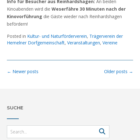
Info für Besucher aus Reinhardshagen:
An beiden
Kinoabenden wird die
Weserfähre 30 Minuten
nach der
Kinovorführung
die Gäste wieder nach Reinhardshagen
befördern!
Posted in
Kultur- und Naturförderverein
,
Trägerverein der
Hemelner Dorfgemeinschaft
,
Veranstaltungen
,
Vereine
Posts
←
Newer posts
Older posts
→
navigation
SUCHE