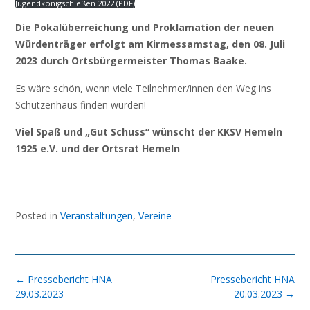
Jugendkönigschießen 2022 (PDF)
Die Pokalüberreichung und Proklamation der neuen
Würdenträger erfolgt am Kirmessamstag, den 08. Juli
2023 durch Ortsbürgermeister Thomas Baake.
Es wäre schön, wenn viele Teilnehmer/innen den Weg ins
Schützenhaus finden würden!
Viel Spaß und „Gut Schuss“ wünscht der KKSV Hemeln
1925 e.V. und der Ortsrat Hemeln
Posted in
Veranstaltungen
,
Vereine
Post
←
Pressebericht HNA
Pressebericht HNA
navigation
29.03.2023
20.03.2023
→