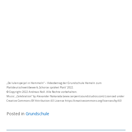
„De Iulenspeijel in Hemmeln“ – Videobetrag der Grundschule Hemeln zum
Plattdeutschwettbewerb ‚Schorse spräket Platt‘ 2022.
© Copyright 2022 Andreas Noll. Alle Rechte vorbehalten.
Music: „Celebration“ by Alexander Nakarada (www.serpentsoundstudios.com) Licensed under
Creative Commons BY Attribution 4.0 License https://creativecommons.org/licenses/by/4.0
Posted in
Grundschule