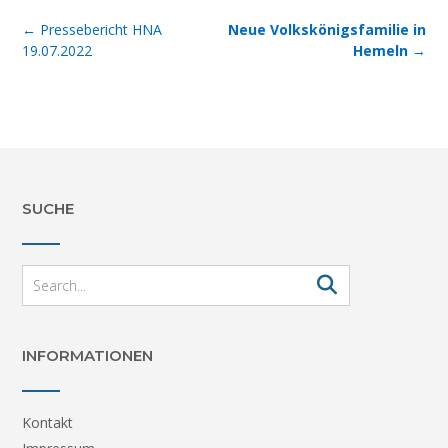
Post
←
Pressebericht HNA
Neue Volkskönigsfamilie in
navigation
19.07.2022
Hemeln
→
SUCHE
INFORMATIONEN
Kontakt