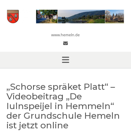
Skip
to
content
www.hemeln.de
„Schorse spräket Platt“ –
Videobeitrag „De
Iulnspeijel in Hemmeln“
der Grundschule Hemeln
ist jetzt online