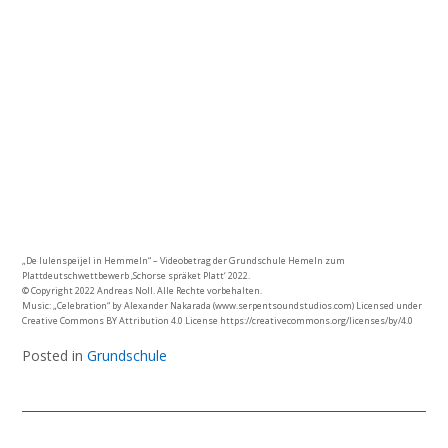
„De Iulenspeijel in Hemmeln“ – Videobetrag der Grundschule Hemeln zum
Plattdeutschwettbewerb ‚Schorse spräket Platt‘ 2022.
© Copyright 2022 Andreas Noll. Alle Rechte vorbehalten.
Music: „Celebration“ by Alexander Nakarada (www.serpentsoundstudios.com) Licensed under
Creative Commons BY Attribution 4.0 License https://creativecommons.org/licenses/by/4.0
Posted in
Grundschule