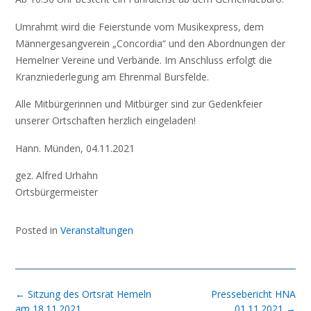
Umrahmt wird die Feierstunde vom Musikexpress, dem
Männergesangverein „Concordia“ und den Abordnungen der
Hemelner Vereine und Verbände. Im Anschluss erfolgt die
Kranzniederlegung am Ehrenmal Bursfelde.
Alle Mitbürgerinnen und Mitbürger sind zur Gedenkfeier
unserer Ortschaften herzlich eingeladen!
Hann. Münden, 04.11.2021
gez. Alfred Urhahn
Ortsbürgermeister
Posted in
Veranstaltungen
Post
←
Sitzung des Ortsrat Hemeln
Pressebericht HNA
navigation
am 18.11.2021
01.11.2021
→