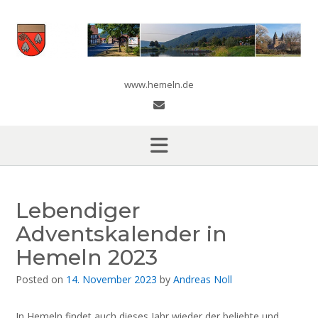
Skip
to
content
www.hemeln.de
Lebendiger
Adventskalender in
Hemeln 2023
Posted on
14. November 2023
by
Andreas Noll
In Hemeln findet auch dieses Jahr wieder der beliebte und