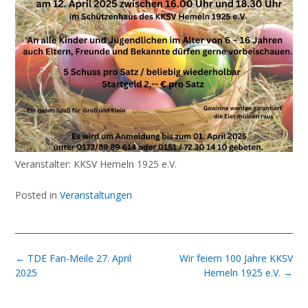
Veranstalter: KKSV Hemeln 1925 e.V.
Posted in
Veranstaltungen
Post
←
TDE Fan-Meile 27. April
Wir feiern 100 Jahre KKSV
navigation
2025
Hemeln 1925 e.V.
→