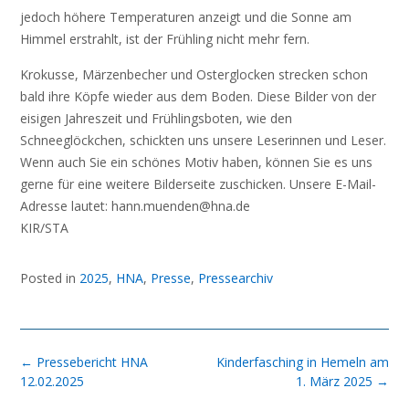
jedoch höhere Temperaturen anzeigt und die Sonne am
Himmel erstrahlt, ist der Frühling nicht mehr fern.
Krokusse, Märzenbecher und Osterglocken strecken schon
bald ihre Köpfe wieder aus dem Boden. Diese Bilder von der
eisigen Jahreszeit und Frühlingsboten, wie den
Schneeglöckchen, schickten uns unsere Leserinnen und Leser.
Wenn auch Sie ein schönes Motiv haben, können Sie es uns
gerne für eine weitere Bilderseite zuschicken. Unsere E-Mail-
Adresse lautet: hann.muenden@hna.de
KIR/STA
Posted in
2025
,
HNA
,
Presse
,
Pressearchiv
Post
←
Pressebericht HNA
Kinderfasching in Hemeln am
navigation
12.02.2025
1. März 2025
→