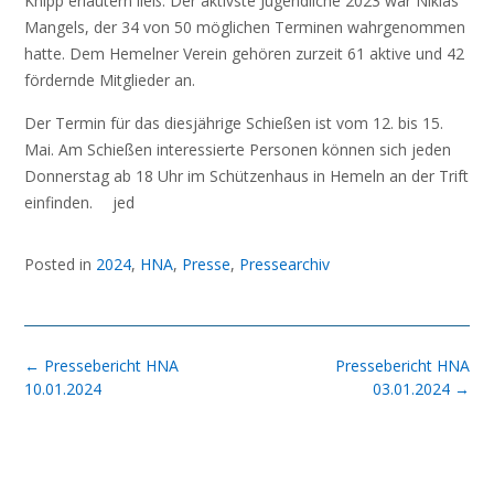
Knipp erläutern ließ. Der aktivste Jugendliche 2023 war Niklas
Mangels, der 34 von 50 möglichen Terminen wahrgenommen
hatte. Dem Hemelner Verein gehören zurzeit 61 aktive und 42
fördernde Mitglieder an.
Der Termin für das diesjährige Schießen ist vom 12. bis 15.
Mai. Am Schießen interessierte Personen können sich jeden
Donnerstag ab 18 Uhr im Schützenhaus in Hemeln an der Trift
einfinden. jed
Posted in
2024
,
HNA
,
Presse
,
Pressearchiv
Post
←
Pressebericht HNA
Pressebericht HNA
navigation
10.01.2024
03.01.2024
→