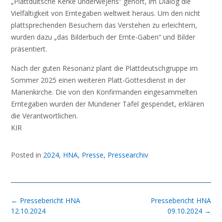
„Plattduitsche Kerke underwejens“ gehört, im Dialog die
Vielfältigkeit von Erntegaben weltweit heraus. Um den nicht
plattsprechenden Besuchern das Verstehen zu erleichtern,
wurden dazu „das Bilderbuch der Ernte-Gaben“ und Bilder
präsentiert.
Nach der guten Resonanz plant die Plattdeutschgruppe im
Sommer 2025 einen weiteren Platt-Gottesdienst in der
Marienkirche. Die von den Konfirmanden eingesammelten
Erntegaben wurden der Mündener Tafel gespendet, erklären
die Verantwortlichen.
KIR
Posted in
2024
,
HNA
,
Presse
,
Pressearchiv
Post
←
Pressebericht HNA
Pressebericht HNA
navigation
12.10.2024
09.10.2024
→