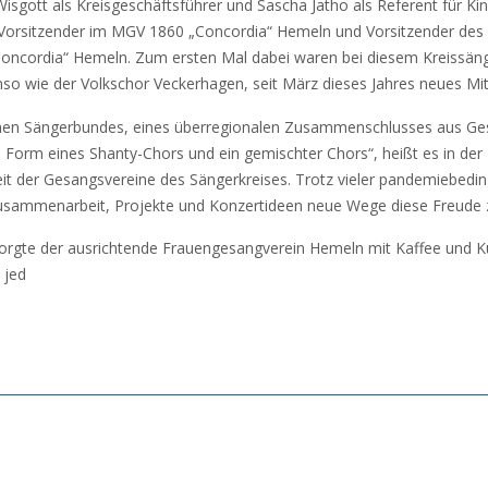
sgott als Kreisgeschäftsführer und Sascha Jatho als Referent für Kin
r Vorsitzender im MGV 1860 „Concordia“ Hemeln und Vorsitzender des
„Concordia“ Hemeln. Zum ersten Mal dabei waren bei diesem Kreissä
o wie der Volkschor Veckerhagen, seit März dieses Jahres neues Mit
utschen Sängerbundes, eines überregionalen Zusammenschlusses aus G
Form eines Shanty-Chors und ein gemischter Chors“, heißt es in der Mi
rbeit der Gesangsvereine des Sängerkreises. Trotz vieler pandemiebed
Zusammenarbeit, Projekte und Konzertideen neue Wege diese Freude z
rgte der ausrichtende Frauengesangverein Hemeln mit Kaffee und K
 jed