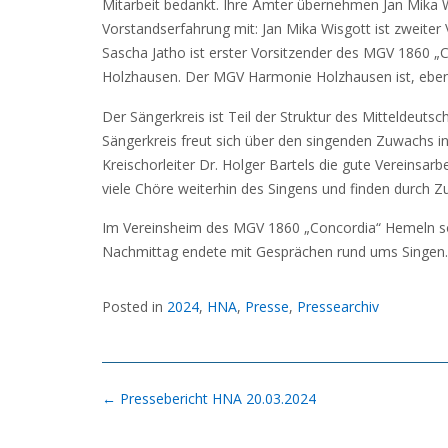
Mitarbeit bedankt. Ihre Ämter übernehmen Jan Mika Wi
Vorstandserfahrung mit: Jan Mika Wisgott ist zweite
Sascha Jatho ist erster Vorsitzender des MGV 1860 
Holzhausen. Der MGV Harmonie Holzhausen ist, ebens
Der Sängerkreis ist Teil der Struktur des Mittelde
Sängerkreis freut sich über den singenden Zuwachs in 
Kreischorleiter Dr. Holger Bartels die gute Vereinsa
viele Chöre weiterhin des Singens und finden durch 
Im Vereinsheim des MGV 1860 „Concordia“ Hemeln so
Nachmittag endete mit Gesprächen rund ums Singen.
Posted in
2024
,
HNA
,
Presse
,
Pressearchiv
Post
←
Pressebericht HNA 20.03.2024
navigation