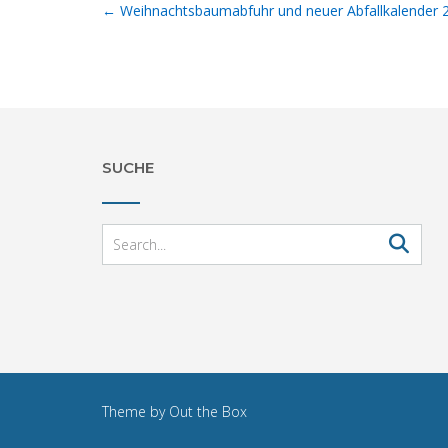
Post
←
Weihnachtsbaumabfuhr und neuer Abfallkalender 
navigation
SUCHE
Theme by
Out the Box