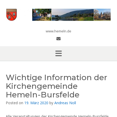
Skip
to
content
www.hemeln.de
Wichtige Information der
Kirchengemeinde
Hemeln-Bursfelde
Posted on
19. März 2020
by
Andreas Noll
Alle Veranstaltungen der Kirchengemeinde Hemeln-Bursfelde