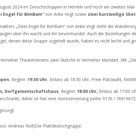
. August 2024 im Dreschschuppen in Hemeln und noch ein zweites Ma
i Engel für BimBam“
von Anke Vogt sowie
zwei kurzweilige Ske
nakters „Zwei Engel für BimBam“ von Anke Vogt steht die Wanderung e
usaugen über ihn wacht und ihn bevormundet. Auch die Beziehungen de
gel, denen diese Gruppe zugeteilt wurde, haben es nicht leicht und 
s Hemelner Theatervereins zwei Sketche in Hemelner Mundart: Mit „D
ppen
, Beginn:
19:30 Uhr
, Einlass ab 18:30 Uhr, Freie Platzwahl, Eintr
en, Dorfgemeinschaftshaus
, Beginn:
18:00 Uhr,
Einlass ab 17:00 Uh
ngeschränkt, daher ist hier eine Vorreservierung (unter 0176 / 768196
gesorgt.
tos: Andreas Noll)
Die Plattdeutschgruppe.