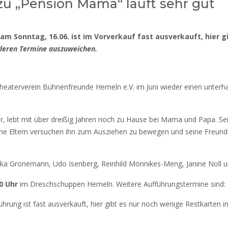
zu „Pension Mama“ läuft sehr gut
 am Sonntag, 16.06. ist im Vorverkauf fast ausverkauft, hier
nderen Termine auszuweichen.
Theaterverein Bühnenfreunde Hemeln e.V. im Juni wieder einen unterh
eur, lebt mit über dreißig Jahren noch zu Hause bei Mama und Papa. Se
ine Eltern versuchen ihn zum Ausziehen zu bewegen und seine Freundi
ika Gronemann, Udo Isenberg, Reinhild Mönnikes-Meng, Janine Noll u
0 Uhr
im Dreschschuppen Hemeln. Weitere Aufführungstermine sind:
ührung ist fast ausverkauft, hier gibt es nur noch wenige Restkarten