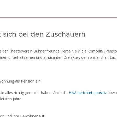
 sich bei den Zuschauern
e der Theaterverein Bühnenfreunde Hemeln e.V. die Komödie „Pensio
 einen unterhaltsamen und amüsanten Dreiakter, der so manchen Lac
Wohnung als Pension ein.
sie alles richtig gemacht haben. Auch die
HNA berichtete positiv
über 
etzten Jahre.
ion und ihre Bewohner auf.