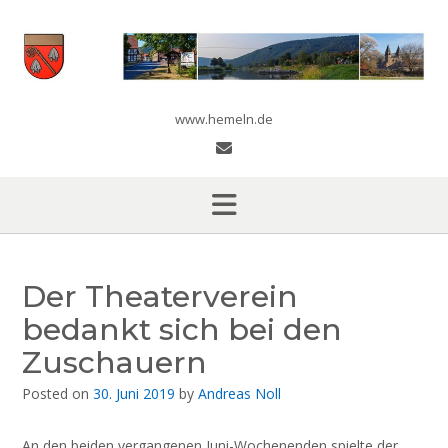
Skip
to
content
www.hemeln.de
Der Theaterverein
bedankt sich bei den
Zuschauern
Posted on
30. Juni 2019
by
Andreas Noll
An den beiden vergangenen Juni-Wochenenden spielte der