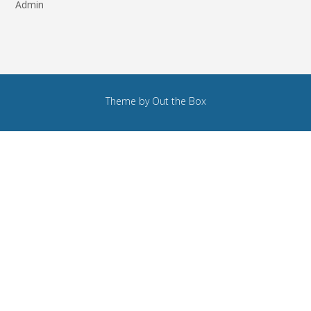
Admin
Theme by
Out the Box