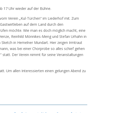
ab 17 Uhr wieder auf der Bühne.
in vom Verein „Kul-Türchen“ im Liederhof mit. Zum
as Gastwirtleben auf dem Land durch den
prüfen möchte. Wie man es doch möglich macht, eine
e Henze, Reinhild Mönnikes-Meng und Stefan Urhahn in
n Sketch in Hemelner Mundart. Hier zeigen Irmtraut
emann, was bei einer Chorprobe so alles schief gehen
statt. Der Verein nimmt für seine Veranstaltungen
tatt. Um allen Interessierten einen gelungen Abend zu