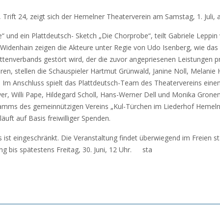
Trift 24, zeigt sich der Hemelner Theaterverein am Samstag, 1. Juli, 
ve“ und ein Plattdeutsch- Sketch „Die Chorprobe“, teilt Gabriele Lepp
effi Widenhain zeigen die Akteure unter Regie von Udo Isenberg, wie d
tenverbands gestört wird, der die zuvor angepriesenen Leistungen 
ren, stellen die Schauspieler Hartmut Grünwald, Janine Noll, Melani
ng. Im Anschluss spielt das Plattdeutsch-Team des Theatervereins eine
eyer, Willi Pape, Hildegard Scholl, Hans-Werner Dell und Monika Gron
amms des gemeinnützigen Vereins „Kul-Türchen im Liederhof Hemeln“ 
läuft auf Basis freiwilliger Spenden.
 ist eingeschränkt. Die Veranstaltung findet überwiegend im Freien s
ng bis spätestens Freitag, 30. Juni, 12 Uhr. sta