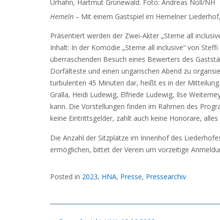
Urhahn, Hartmut Grünewald. Foto: Andreas Noll/NH
Hemeln –
Mit einem Gastspiel im Hemelner Liederhof, 
Präsentiert werden der Zwei-Akter „Sterne all inclusi
Inhalt: In der Komödie „Sterne all inclusive“ von St
überraschenden Besuch eines Bewerters des Gaststät
Dorfälteste und einen ungarischen Abend zu organsie
turbulenten 45 Minuten dar, heißt es in der Mitteilu
Gralla, Heidi Ludewig, Elfriede Ludewig, Ilse Weitem
kann. Die Vorstellungen finden im Rahmen des Progr
keine Eintrittsgelder, zahlt auch keine Honorare, alles 
Die Anzahl der Sitzplätze im Innenhof des Liederhofes
ermöglichen, bittet der Verein um vorzeitige Anmeldu
Posted in
2023
,
HNA
,
Presse
,
Pressearchiv